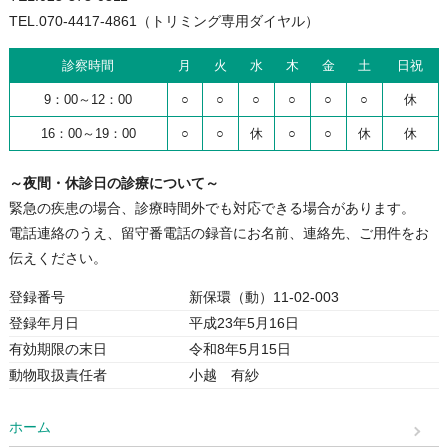
TEL.070-4417-4861（トリミング専用ダイヤル）
診察時間
月
火
水
木
金
土
日祝
9：00～12：00
○
○
○
○
○
○
休
16：00～19：00
○
○
休
○
○
休
休
～夜間・休診日の診療について～
緊急の疾患の場合、診療時間外でも対応できる場合があります。
電話連絡のうえ、留守番電話の録音にお名前、連絡先、ご用件をお
伝えください。
登録番号
新保環（動）11-02-003
登録年月日
平成23年5月16日
有効期限の末日
令和8年5月15日
動物取扱責任者
小越 有紗
ホーム