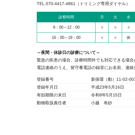
TEL.070-4417-4861（トリミング専用ダイヤル）
診察時間
月
火
水
9：00～12：00
○
○
○
16：00～19：00
○
○
休
～夜間・休診日の診療について～
緊急の疾患の場合、診療時間外でも対応できる場合
電話連絡のうえ、留守番電話の録音にお名前、連絡
登録番号
新保環（動）11-02-00
登録年月日
平成23年5月16日
有効期限の末日
令和8年5月15日
動物取扱責任者
小越 有紗