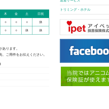
送迎サービス
トリミング・ホテル
木
金
土
日祝
○
○
○
休
○
○
休
休
があります。
先、ご用件をお伝えください。
3