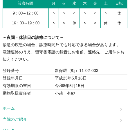
診察時間
月
火
水
木
金
土
日祝
9：00～12：00
○
○
○
○
○
○
休
16：00～19：00
○
○
休
○
○
休
休
～夜間・休診日の診療について～
緊急の疾患の場合、診療時間外でも対応できる場合があります。
電話連絡のうえ、留守番電話の録音にお名前、連絡先、ご用件をお
伝えください。
登録番号
新保環（動）11-02-003
登録年月日
平成23年5月16日
有効期限の末日
令和8年5月15日
動物取扱責任者
小越 有紗
ホーム
当院のご紹介