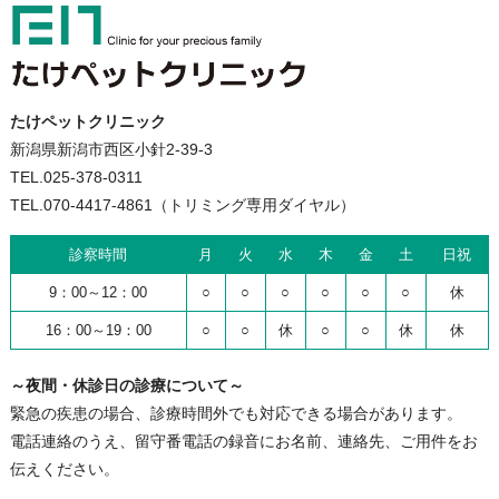
たけペットクリニック
新潟県新潟市西区小針2-39-3
TEL.025-378-0311
TEL.070-4417-4861（トリミング専用ダイヤル）
診察時間
月
火
水
木
金
土
日祝
9：00～12：00
○
○
○
○
○
○
休
16：00～19：00
○
○
休
○
○
休
休
～夜間・休診日の診療について～
緊急の疾患の場合、診療時間外でも対応できる場合があります。
電話連絡のうえ、留守番電話の録音にお名前、連絡先、ご用件をお
伝えください。