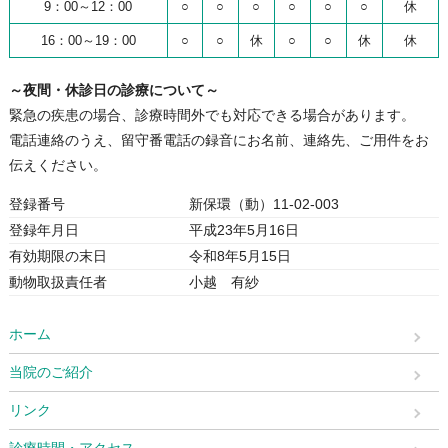
9：00～12：00
○
○
○
○
○
○
休
16：00～19：00
○
○
休
○
○
休
休
～夜間・休診日の診療について～
緊急の疾患の場合、診療時間外でも対応できる場合があります。
電話連絡のうえ、留守番電話の録音にお名前、連絡先、ご用件をお
伝えください。
登録番号
新保環（動）11-02-003
登録年月日
平成23年5月16日
有効期限の末日
令和8年5月15日
動物取扱責任者
小越 有紗
ホーム
当院のご紹介
リンク
診療時間・アクセス