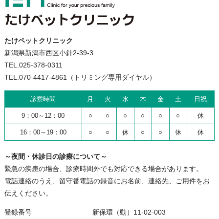
たけペットクリニック
新潟県新潟市西区小針2-39-3
TEL.025-378-0311
TEL.070-4417-4861（トリミング専用ダイヤル）
診察時間
月
火
水
木
金
土
日祝
9：00～12：00
○
○
○
○
○
○
休
16：00～19：00
○
○
休
○
○
休
休
～夜間・休診日の診療について～
緊急の疾患の場合、診療時間外でも対応できる場合があります。
電話連絡のうえ、留守番電話の録音にお名前、連絡先、ご用件をお
伝えください。
登録番号
新保環（動）11-02-003