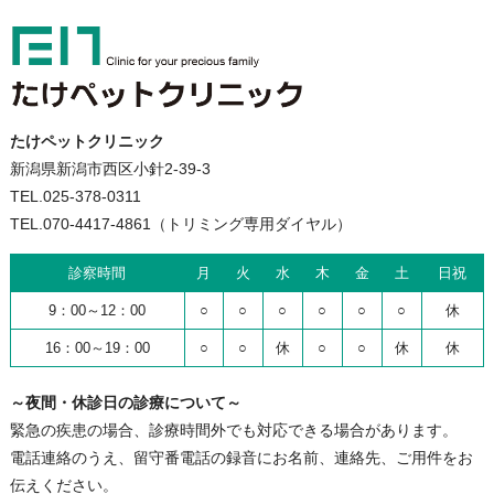
たけペットクリニック
新潟県新潟市西区小針2-39-3
TEL.025-378-0311
TEL.070-4417-4861（トリミング専用ダイヤル）
診察時間
月
火
水
木
金
土
日祝
9：00～12：00
○
○
○
○
○
○
休
16：00～19：00
○
○
休
○
○
休
休
～夜間・休診日の診療について～
緊急の疾患の場合、診療時間外でも対応できる場合があります。
電話連絡のうえ、留守番電話の録音にお名前、連絡先、ご用件をお
伝えください。