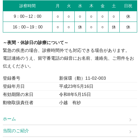
診察時間
月
火
水
木
金
土
日祝
9：00～12：00
○
○
○
○
○
○
休
16：00～19：00
○
○
休
○
○
休
休
～夜間・休診日の診療について～
緊急の疾患の場合、診療時間外でも対応できる場合があります。
電話連絡のうえ、留守番電話の録音にお名前、連絡先、ご用件をお
伝えください。
登録番号
新保環（動）11-02-003
登録年月日
平成23年5月16日
有効期限の末日
令和8年5月15日
動物取扱責任者
小越 有紗
ホーム
当院のご紹介