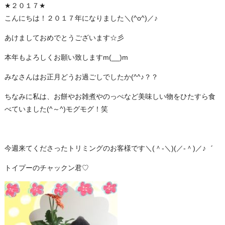
★２０１７★
こんにちは！２０１７年になりました＼(^o^)／♪
あけましておめでとうございます☆彡
本年もよろしくお願い致しますm(__)m
みなさんはお正月どうお過ごしでしたか(^^♪？？
ちなみに私は、お餅やお雑煮やのっぺなど美味しい物をひたすら食
べていました(^～^)モグモグ！笑
今週来てくださったトリミングのお客様です＼(＾-＼)(／-＾)／♪゛
トイプーのチャックン君♡