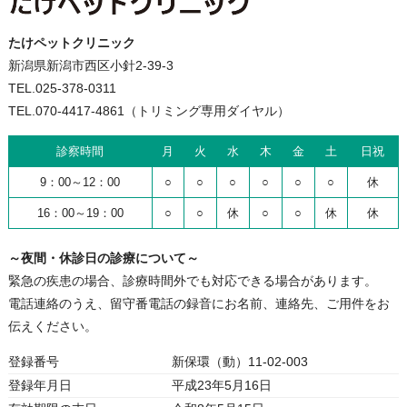
たけペットクリニック
新潟県新潟市西区小針2-39-3
TEL.025-378-0311
TEL.070-4417-4861（トリミング専用ダイヤル）
診察時間
月
火
水
木
金
土
日祝
9：00～12：00
○
○
○
○
○
○
休
16：00～19：00
○
○
休
○
○
休
休
～夜間・休診日の診療について～
緊急の疾患の場合、診療時間外でも対応できる場合があります。
電話連絡のうえ、留守番電話の録音にお名前、連絡先、ご用件をお
伝えください。
登録番号
新保環（動）11-02-003
登録年月日
平成23年5月16日