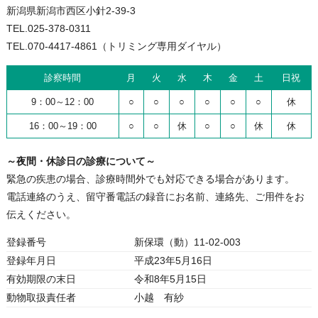
新潟県新潟市西区小針2-39-3
TEL.025-378-0311
TEL.070-4417-4861（トリミング専用ダイヤル）
診察時間
月
火
水
木
金
土
日祝
9：00～12：00
○
○
○
○
○
○
休
16：00～19：00
○
○
休
○
○
休
休
～夜間・休診日の診療について～
緊急の疾患の場合、診療時間外でも対応できる場合があります。
電話連絡のうえ、留守番電話の録音にお名前、連絡先、ご用件をお
伝えください。
登録番号
新保環（動）11-02-003
登録年月日
平成23年5月16日
有効期限の末日
令和8年5月15日
動物取扱責任者
小越 有紗