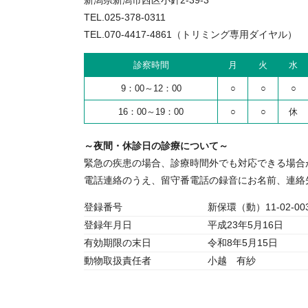
TEL.025-378-0311
TEL.070-4417-4861（トリミング専用ダイヤル）
診察時間
月
火
水
9：00～12：00
○
○
○
16：00～19：00
○
○
休
～夜間・休診日の診療について～
緊急の疾患の場合、診療時間外でも対応できる場合
電話連絡のうえ、留守番電話の録音にお名前、連絡
登録番号
新保環（動）11-02-00
登録年月日
平成23年5月16日
有効期限の末日
令和8年5月15日
動物取扱責任者
小越 有紗