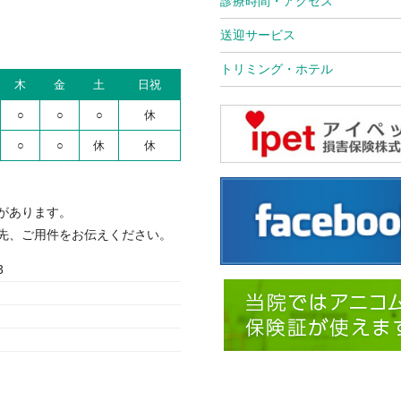
診療時間・アクセス
送迎サービス
トリミング・ホテル
木
金
土
日祝
○
○
○
休
○
○
休
休
があります。
先、ご用件をお伝えください。
3