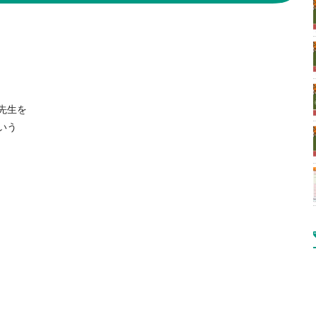
先生を
いう