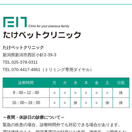
たけペットクリニック
新潟県新潟市西区小針2-39-3
TEL.025-378-0311
TEL.070-4417-4861（トリミング専用ダイヤル）
診察時間
月
火
水
木
金
土
日祝
9：00～12：00
○
○
○
○
○
○
休
16：00～19：00
○
○
休
○
○
休
休
～夜間・休診日の診療について～
緊急の疾患の場合、診療時間外でも対応できる場合があります。
電話連絡のうえ、留守番電話の録音にお名前、連絡先、ご用件をお